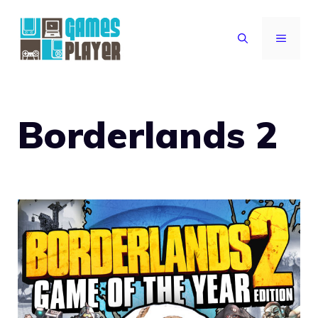
Vai
al
MENU
contenuto
Borderlands 2