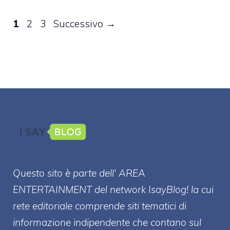
Pagina
Pagina
Pagina
1
2
3
Successivo
→
Questo sito è parte dell' AREA
ENTERT
AINMENT
del network IsayBlog! la cui
rete editoriale comprende siti tematici di
informazione indipendente che contano sul