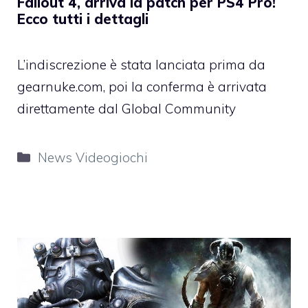
Fallout 4, arriva la patch per PS4 Pro!
Ecco tutti i dettagli
L’indiscrezione è stata lanciata prima da
gearnuke.com, poi la conferma è arrivata
direttamente dal Global Community
Categorie
News Videogiochi