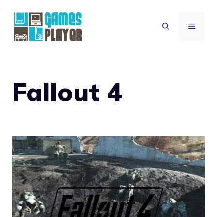
Vai
al
MENU
contenuto
Fallout 4