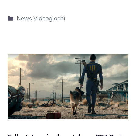
Categorie
News Videogiochi