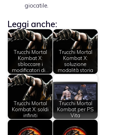
giocatile.
Leggi anche:
Trucchi Mortal
Trucchi Mortal
Kombat X:
Kombat X:
sbloccare i
soluzione
modificatori di…
modalità storia
Trucchi Mortal
Trucchi Mortal
Kombat X: soldi
Kombat per PS
infiniti
Vita