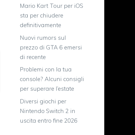
Mario Kart Tour per iOS
sta per chiudere
definitivamente
Nuovi rumors sul
prezzo di GTA 6 emersi
di recente
Problemi con la tua
console? Alcuni consigli
per superare l’estate
Diversi giochi per
Nintendo Switch 2 in
uscita entro fine 2026