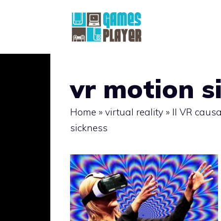
Vai
al
contenuto
vr motion s
Home
»
virtual reality
»
Il VR causa
sickness