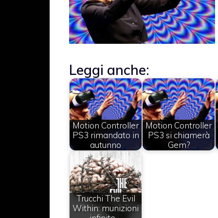
Leggi anche:
Motion Controller
Motion Controller
PS3 rimandato in
PS3 si chiamerà
autunno
Gem?
Trucchi The Evil
Within: munizioni
infinite,…