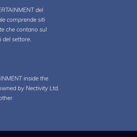
ERT
AINMENT
del
ale comprende siti
te che contano sul
 del settore.
AINMENT inside the
owned by Nectivity Ltd.
other