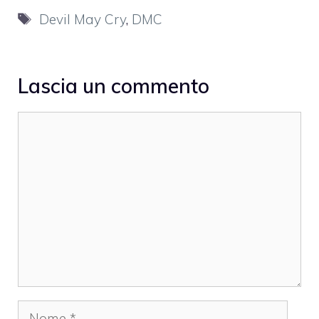
Tag
Devil May Cry
,
DMC
Lascia un commento
Commento
Nome