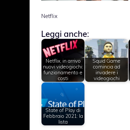
Netflix
Leggi anche:
Netflix, in arrivo
Squid Game
nuovi videogiochi:
comincia ad
funzionamento e
invadere i
costi
videogiochi
State of Play di
Febbraio 2021: la
lista