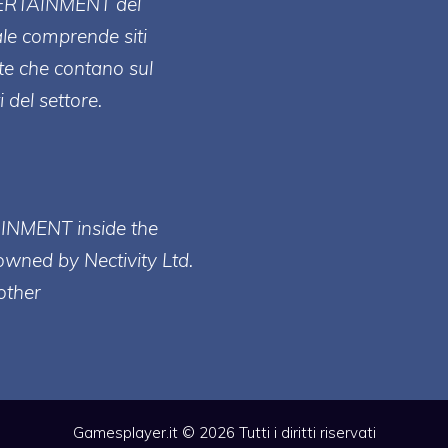
ERT
AINMENT
del
ale comprende siti
te che contano sul
 del settore.
AINMENT inside the
owned by Nectivity Ltd.
other
Gamesplayer.it © 2026 Tutti i diritti riservati