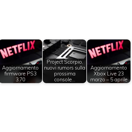
Project Scorpio,
Aggiornamento
nuovi rumors sulla
Aggiornamento
firmware PS3
prossima
Xbox Live 23
3.70
console…
marzo – 5 aprile