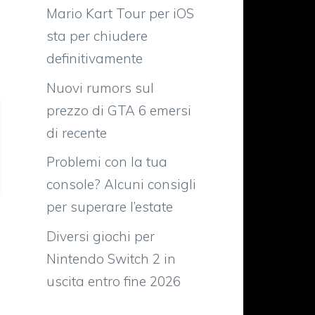
Mario Kart Tour per iOS
sta per chiudere
definitivamente
Nuovi rumors sul
prezzo di GTA 6 emersi
di recente
Problemi con la tua
console? Alcuni consigli
per superare l’estate
Diversi giochi per
Nintendo Switch 2 in
uscita entro fine 2026