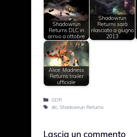
Shadowrun
Shadowrun
Returns sarà
Returns DLC in
rilasciato a giugno
arrivo a ottobre
2013
Alice: Madness
Returns trailer
ufficiale
Categorie
GDR
Tag
dlc
,
Shadowrun Returns
Lascia un commento