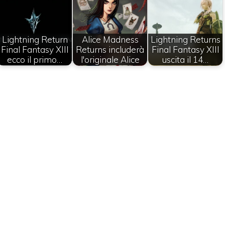
Lightning Return
Alice Madness
Lightning Returns
Final Fantasy XIII
Returns includerà
Final Fantasy XIII
ecco il primo…
l'originale Alice
uscita il 14…