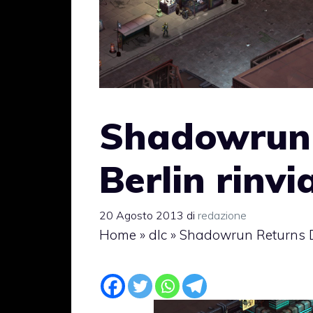
Shadowrun 
Berlin rinvi
20 Agosto 2013
di
redazione
Home
»
dlc
»
Shadowrun Returns DL