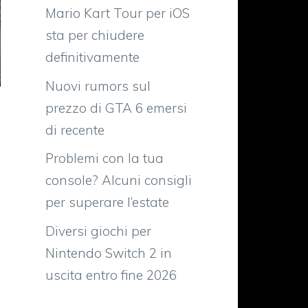
Mario Kart Tour per iOS
sta per chiudere
definitivamente
Nuovi rumors sul
prezzo di GTA 6 emersi
di recente
Problemi con la tua
console? Alcuni consigli
per superare l’estate
Diversi giochi per
Nintendo Switch 2 in
uscita entro fine 2026