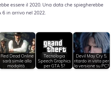
trebbe essere il 2020. Una data che spiegherebbe
6 in arrivo nel 2022.
Red Dead Online
Tecnologia
Devil May Cry 5,
sarà simile alla
Speech Graphics
ritardo in vista per
modalità…
per GTA 5?
la versione su PC?