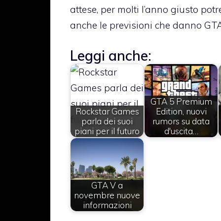
attese, per molti l’anno giusto po
anche le previsioni che danno GTA 
Leggi anche:
GTA 5 Premium
Rockstar Games
Edition, nuovi
parla dei suoi
rumors su data
piani per il futuro
d'uscita…
GTA V a
novembre nuove
informazioni