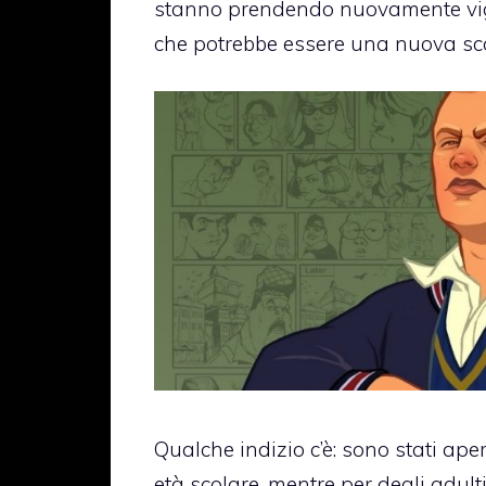
stanno prendendo nuovamente vig
che potrebbe essere una nuova s
Qualche indizio c’è: sono stati aper
età scolare, mentre per degli adult