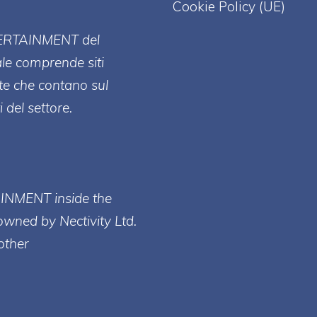
Cookie Policy (UE)
ERT
AINMENT
del
ale comprende siti
te che contano sul
 del settore.
AINMENT inside the
owned by Nectivity Ltd.
other