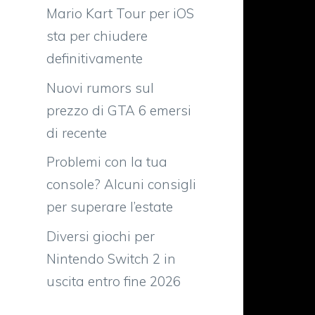
Mario Kart Tour per iOS
sta per chiudere
definitivamente
Nuovi rumors sul
prezzo di GTA 6 emersi
di recente
Problemi con la tua
console? Alcuni consigli
per superare l’estate
Diversi giochi per
Nintendo Switch 2 in
uscita entro fine 2026