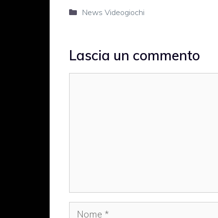
Categorie
News Videogiochi
Lascia un commento
Commento
Nome