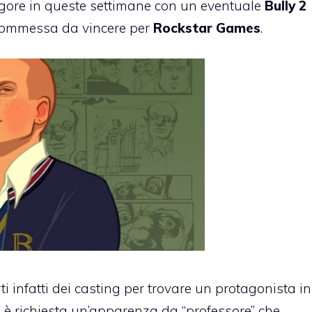
ore in queste settimane con un eventuale
Bully 2
commessa da vincere per
Rockstar Games
.
ti infatti dei casting per trovare un protagonista in
i è richiesta un’apparenza da “professore” che