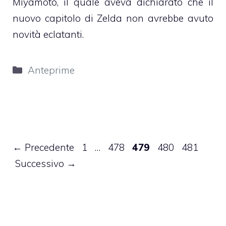
Miyamoto, il quale aveva dichiarato che il
nuovo capitolo di Zelda non avrebbe avuto
novità eclatanti.
Categorie
Anteprime
Pagina
Pagina
Pagina
Pagina
Pagina
←
Precedente
1
…
478
479
480
481
Successivo
→