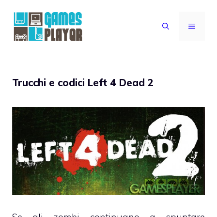
Vai
al
MENU
contenuto
Trucchi e codici Left 4 Dead 2
Se gli zombi continuano a spuntare