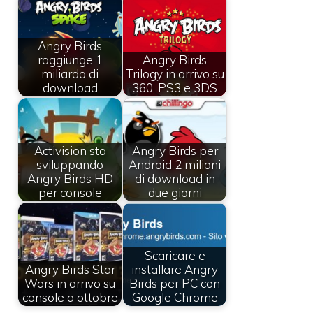
Angry Birds
raggiunge 1
Angry Birds
miliardo di
Trilogy in arrivo su
download
360, PS3 e 3DS
Activision sta
Angry Birds per
sviluppando
Android 2 milioni
Angry Birds HD
di download in
per console
due giorni
Scaricare e
Angry Birds Star
installare Angry
Wars in arrivo su
Birds per PC con
console a ottobre
Google Chrome