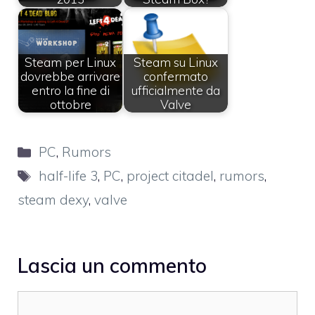
Steam per Linux
Steam su Linux
dovrebbe arrivare
confermato
entro la fine di
ufficialmente da
ottobre
Valve
Categorie
PC
,
Rumors
Tag
half-life 3
,
PC
,
project citadel
,
rumors
,
steam dexy
,
valve
Lascia un commento
Commento