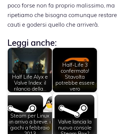
poco forse non fa proprio malissimo, ma
ripetiamo che bisogna comunque restare
cauti e godersi quello che arriverà.
Leggi anche:
Half-Life 3
confermato!
Half Life Alyx e
Stavolta
Valve Index: il
potrebbe essere
rilancio della…
vero
Steam per Linux
in arrivo a breve, i
Valve lancia la
giochi a febbraio
nuova console
2013
Steam Box?