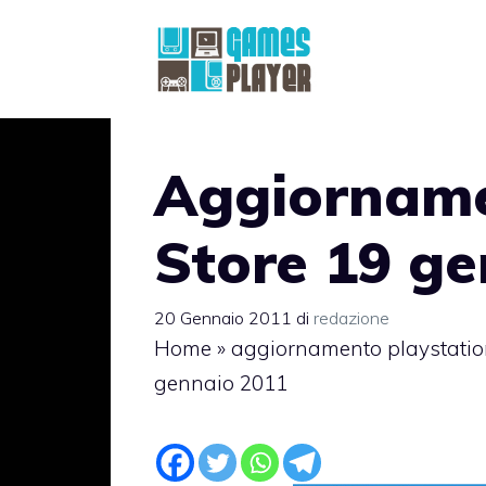
Vai
al
contenuto
Aggiorname
Store 19 g
20 Gennaio 2011
di
redazione
Home
»
aggiornamento playstatio
gennaio 2011