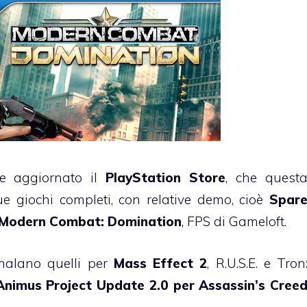
e aggiornato il
PlayStation Store
, che quest
e giochi completi, con relative demo, cioè
Spar
Modern Combat: Domination
, FPS di Gameloft.
gnalano quelli per
Mass Effect 2
, R.U.S.E. e Tron
Animus Project Update 2.0 per Assassin’s Cree