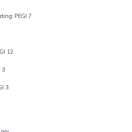
ting: PEGI 7
EGI 12
 3
GI 3