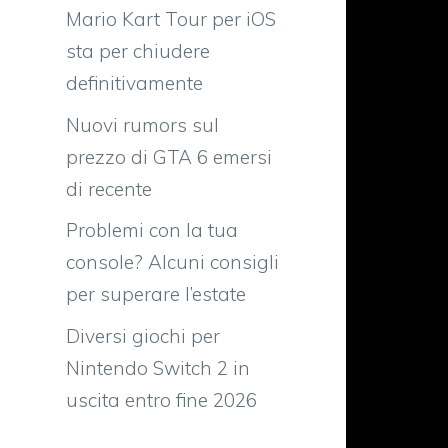
Mario Kart Tour per iOS
sta per chiudere
definitivamente
Nuovi rumors sul
prezzo di GTA 6 emersi
di recente
Problemi con la tua
a
console? Alcuni consigli
e
per superare l’estate
Diversi giochi per
Nintendo Switch 2 in
:
uscita entro fine 2026
d