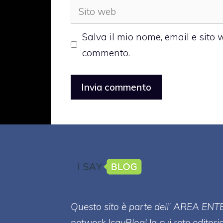
Sito
web
Salva il mio nome, email e sito
commento.
Questo sito è parte dell' AREA ENT
network IsayBlog! la cui rete editori