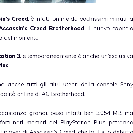
in’s Creed
, è infatti online da pochissimi minuti l
Assassin’s Creed Brotherhood
, il nuovo capitol
sa del momento.
tation 3
, e temporaneamente è anche un’esclusiv
Plus
.
anche tutti gli altri utenti della console Son
dalità online di AC Brotherhood.
bbastanza grandi, pesa infatti ben 3.054 MB, m
i fortunati membri del PlayStation Plus potrann
iplayer di Assassin’s Creed, che fa il suo debutt