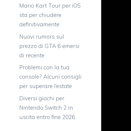
Mario Kart Tour per iOS
sta per chiudere
definitivamente
Nuovi rumors sul
prezzo di GTA 6 emersi
di recente
Problemi con la tua
console? Alcuni consigli
per superare l’estate
Diversi giochi per
Nintendo Switch 2 in
uscita entro fine 2026