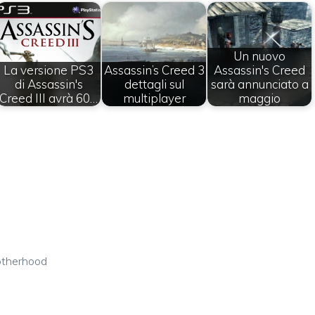
Un nuovo
La versione PS3
Assassin’s Creed 3
Assassin's Creed
di Assassin's
dettagli sul
sarà annunciato a
Creed III avrà 60…
multiplayer
maggio
otherhood