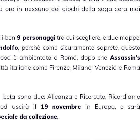
 ad ora in nessuno dei giochi della saga c’era ma
ili ben
9 personaggi
tra cui scegliere, e due mappe
ndolfo
, perchè come sicuramente saprete, quest
rhood è ambientato a Roma, dopo che
Assassin’
città italiane come Firenze, Milano, Venezia e Rom
la beta sono due: Alleanza e Ricercato. Ricordiam
ood uscirà il
19 novembre
in Europa, e sar
eciale da collezione
.