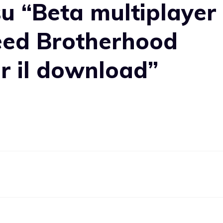
u “Beta multiplayer
reed Brotherhood
er il download”