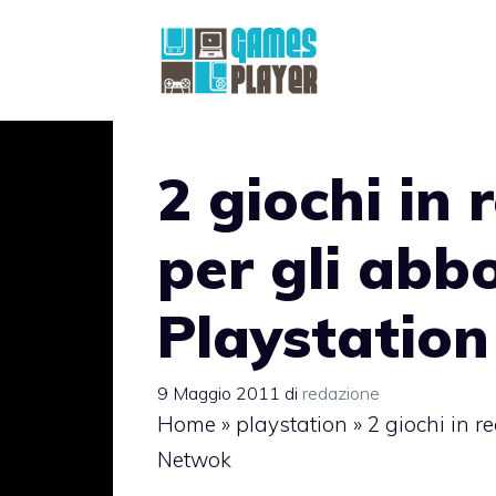
Vai
al
contenuto
2 giochi in
per gli abb
Playstatio
9 Maggio 2011
di
redazione
Home
»
playstation
»
2 giochi in r
Netwok