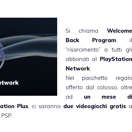
Si chiama
Welcom
Back Program
i
“
risarcimento
” a tutti gl
abbonati al
PlayStatio
Network
.
Nel pacchetto regal
offerto dal colosso, oltr
ad
un mese d
ation Plus
, ci saranno
due videogiochi gratis
 PSP.