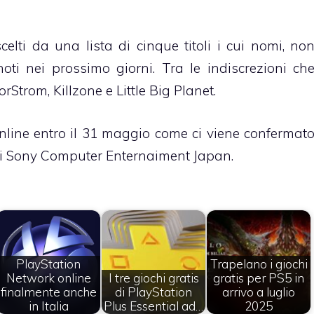
elti da una lista di cinque titoli i cui nomi, no
noti nei prossimo giorni. Tra le indiscrezioni ch
rStrom, Killzone e Little Big Planet.
nline entro il 31 maggio
come ci viene confermat
di Sony Computer Enternaiment Japan.
PlayStation
Trapelano i giochi
Network online
I tre giochi gratis
gratis per PS5 in
finalmente anche
di PlayStation
arrivo a luglio
in Italia
Plus Essential ad…
2025