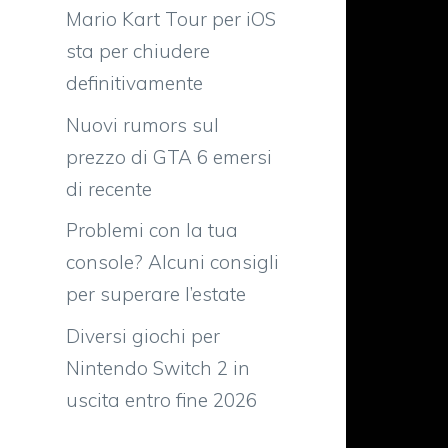
Mario Kart Tour per iOS
sta per chiudere
definitivamente
e
Nuovi rumors sul
l
prezzo di GTA 6 emersi
i
di recente
n
Problemi con la tua
console? Alcuni consigli
o
per superare l’estate
e
i
Diversi giochi per
a
Nintendo Switch 2 in
uscita entro fine 2026