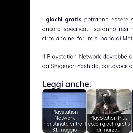
I
giochi gratis
potranno essere sc
ancora specificati, saranno resi 
circolano nei forum si parla di Moto
Il Playstation Network dovrebbe o
da Shigenori Yoshida, portavoce 
Leggi anche:
Playstation
Network
PlayStation Plus,
ripristinato entro il
ecco i giochi gratis
31 maggio
di marzo:…