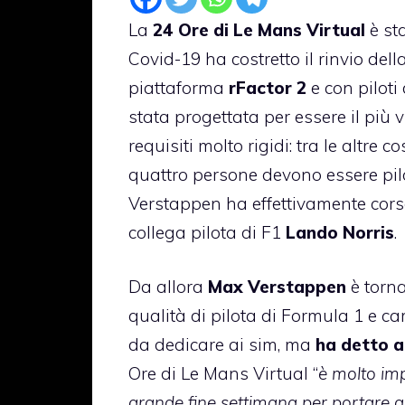
La
24 Ore di Le Mans Virtual
è st
Covid-19 ha costretto il rinvio del
piattaforma
rFactor 2
e con piloti
stata progettata per essere il più v
requisiti molto rigidi: tra le altre
quattro persone devono essere pilot
Verstappen ha effettivamente corso 
collega pilota di F1
Lando Norris
.
Da allora
Max Verstappen
è torna
qualità di pilota di Formula 1 e 
da dedicare ai sim, ma
ha detto 
Ore di Le Mans Virtual “
è molto imp
grande fine settimana per portare a