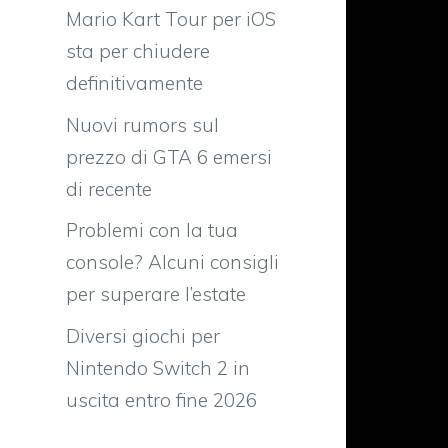
Mario Kart Tour per iOS
sta per chiudere
definitivamente
Nuovi rumors sul
prezzo di GTA 6 emersi
di recente
Problemi con la tua
console? Alcuni consigli
per superare l’estate
Diversi giochi per
Nintendo Switch 2 in
uscita entro fine 2026