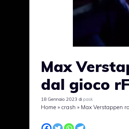
Max Versta
dal gioco r
18 Gennaio 2023
di
pask
Home
»
crash
»
Max Verstappen rag