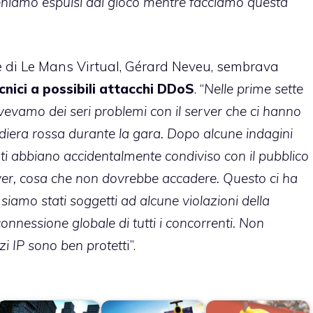
eniamo espulsi dal gioco mentre facciamo questa
re di Le Mans Virtual, Gérard Neveu, sembrava
cnici a possibili attacchi DDoS
. “
Nelle prime sette
vevamo dei seri problemi con il server che ci hanno
diera rossa durante la gara. Dopo alcune indagini
nti abbiano accidentalmente condiviso con il pubblico
server, cosa che non dovrebbe accadere. Questo ci ha
siamo stati soggetti ad alcune violazioni della
nnessione globale di tutti i concorrenti. Non
zi IP sono ben protett
i”.