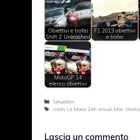
Obiettivi e trofei
F1 2013 obiettivi
Shift 2: Unleashed
e trofei
MotoGP 14
elenco obiettivi
Categorie
Simulatori
Tag
crash
,
Le Mans 24h virtual
,
Max Verst
Lascia un commento