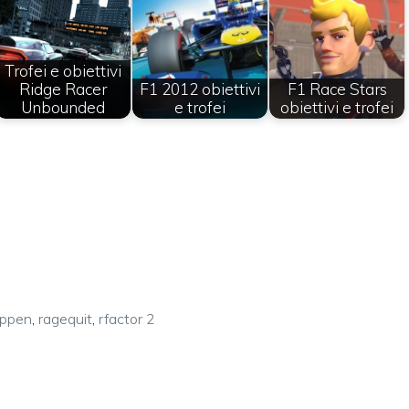
Trofei e obiettivi
Ridge Racer
F1 2012 obiettivi
F1 Race Stars
Unbounded
e trofei
obiettivi e trofei
appen
,
ragequit
,
rfactor 2