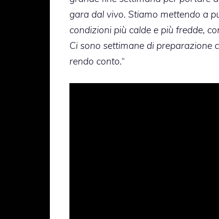
gara dal vivo. Stiamo mettendo a pun
condizioni più calde e più fredde, co
Ci sono settimane di preparazione 
rendo conto.
“