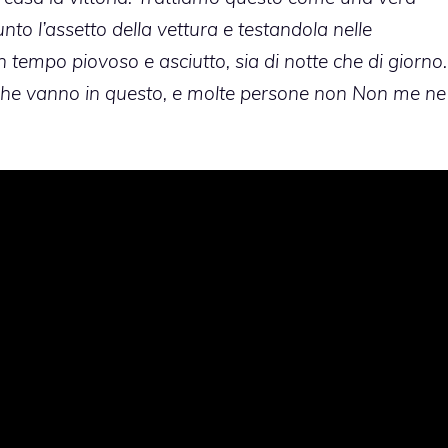
to l’assetto della vettura e testandola nelle
n tempo piovoso e asciutto, sia di notte che di giorno.
che vanno in questo, e molte persone non Non me ne