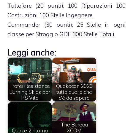
Tuttofare (20 punti): 100 Riparazioni 100
Costruzioni 100 Stelle Ingegnere.
Commander (30 punti): 25 Stelle in ogni
classe per Strogg o GDF 300 Stelle Totali.
Leggi anche:
Trofei Resistance
Quakecon 2020
Burning Skies per
tutto quello che
PS Vita
c'è da sapere
The Bureau
Quake 2 ritorna
XCOM