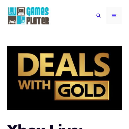
Vai
al
MENU
contenuto