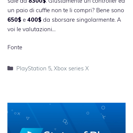
sale ad
8300$
. Giustamente un controller ed
un paio di cuffie non te li compri? Bene sono
650$
e
400$
da sborsare singolarmente. A
voi le valutazioni…
Fonte
Categorie
PlayStation 5
,
Xbox series X