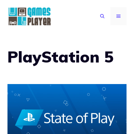
Vai
al
MENU
contenuto
PlayStation 5