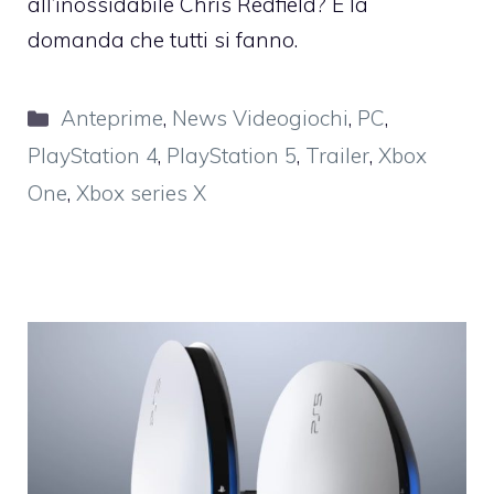
all’inossidabile Chris Redfield? È la
domanda che tutti si fanno.
Categorie
Anteprime
,
News Videogiochi
,
PC
,
PlayStation 4
,
PlayStation 5
,
Trailer
,
Xbox
One
,
Xbox series X