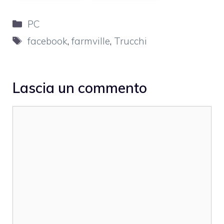
Categorie
PC
Tag
facebook
,
farmville
,
Trucchi
Lascia un commento
Commento