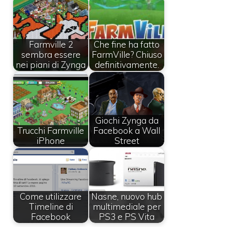
Farmville 2
Che fine ha fatto
sembra essere
FarmVille? Chiuso
nei piani di Zynga
definitivamente.
Giochi Zynga da
Trucchi Farmville
Facebook a Wall
iPhone
Street
Come utilizzare
Nasne, nuovo hub
Timeline di
multimediale per
Facebook
PS3 e PS Vita