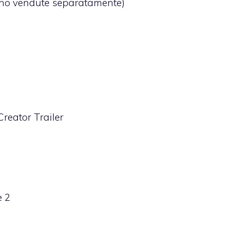
sono vendute separatamente)
reator Trailer
e 2