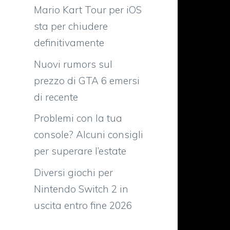
Mario Kart Tour per iOS
sta per chiudere
definitivamente
Nuovi rumors sul
prezzo di GTA 6 emersi
di recente
i
Problemi con la tua
o
console? Alcuni consigli
per superare l’estate
Diversi giochi per
i
Nintendo Switch 2 in
uscita entro fine 2026
n