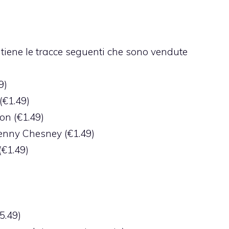
tiene le tracce seguenti che sono vendute
9)
(€1.49)
on (€1.49)
enny Chesney (€1.49)
(€1.49)
5.49)