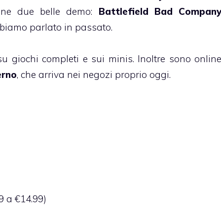
nline due belle demo:
Battlefield Bad Compan
abbiamo parlato in passato.
su giochi completi e sui minis. Inoltre sono onlin
erno
, che arriva nei negozi proprio oggi.
9 a €14.99)
)