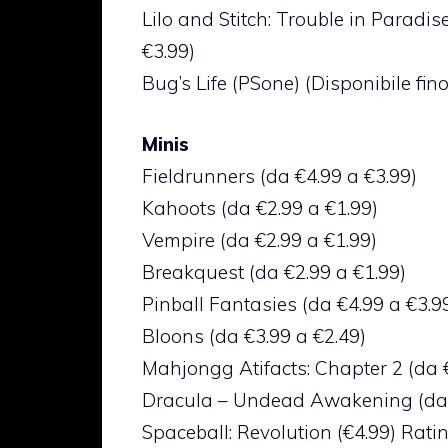
Lilo and Stitch: Trouble in Paradis
€3.99)
Bug’s Life (PSone) (Disponibile fin
Minis
Fieldrunners (da €4.99 a €3.99)
Kahoots (da €2.99 a €1.99)
Vempire (da €2.99 a €1.99)
Breakquest (da €2.99 a €1.99)
Pinball Fantasies (da €4.99 a €3.9
Bloons (da €3.99 a €2.49)
Mahjongg Atifacts: Chapter 2 (da €
Dracula – Undead Awakening (da 
Spaceball: Revolution (€4.99) Rati