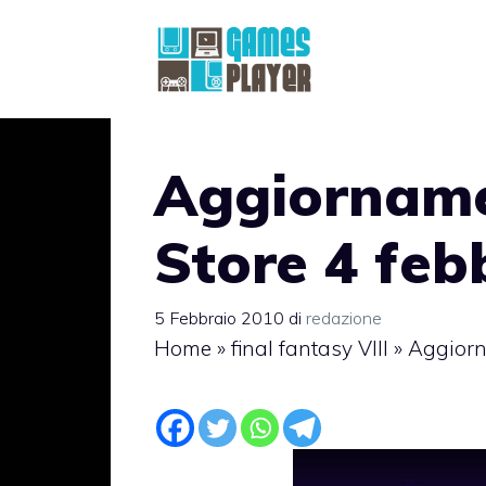
Vai
al
contenuto
Aggiorname
Store 4 feb
5 Febbraio 2010
di
redazione
Home
»
final fantasy VIII
»
Aggiorn