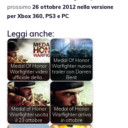
prossimo
26 ottobre 2012 nella versione
per Xbox 360, PS3 e PC
.
Leggi anche:
Medal Of Honor
Medal Of Honor
Warfighter nuovo
Warfighter video
trailer con Darren
ufficiale della…
Bent
Medal of Honor
Medal of Honor
Warfighter uscita
Warfighter arriva
il 23 ottobre
in ottobre