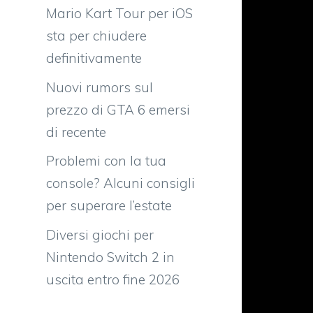
Mario Kart Tour per iOS
sta per chiudere
definitivamente
Nuovi rumors sul
prezzo di GTA 6 emersi
di recente
Problemi con la tua
console? Alcuni consigli
per superare l’estate
o
e
Diversi giochi per
Nintendo Switch 2 in
uscita entro fine 2026
e