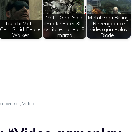
Metal Gear Solid
Metal Gear Rising:
Trucchi Metal
Snake Eater 3D
Revengeance
Gear Solid: Peace
uscita europea l'8
video gameplay
Walker
marzo
Blade…
ce walker
,
Video