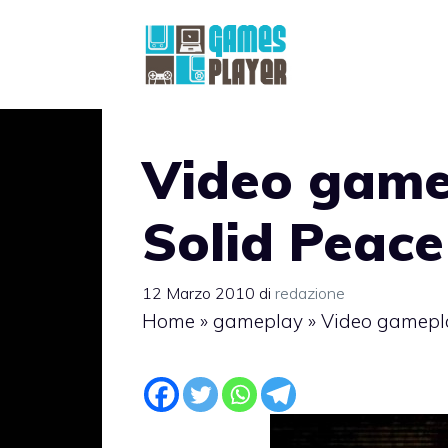
Vai
al
contenuto
Video game
Solid Peac
12 Marzo 2010
di
redazione
Home
»
gameplay
»
Video gamepla