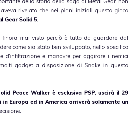
portante della storia della saga di Metal Gear, no
veva rivelato che nei piani iniziali questo gioc
l Gear Solid 5
.
 finora mai visto perciò è tutto da guardare da
edere come sia stato ben sviluppato, nello specific
 d’infiltrazione e manovre per aggirare i nemic
 molti gadget a disposizione di Snake in quest
olid Peace Walker è esclusiva PSP, uscirà il 2
i in Europa ed in America arriverà solamente u
ecisione.