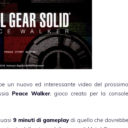
e un nuovo ed interessante video del prossim
ossia
Peace Walker
, gioco creato per la consol
 quasi
9 minuti di gameplay
di quello che dovrebb