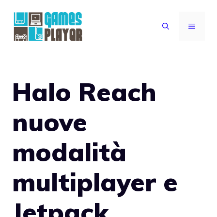
Vai
al
MENU
contenuto
Halo Reach
nuove
modalità
multiplayer e
Jetpack