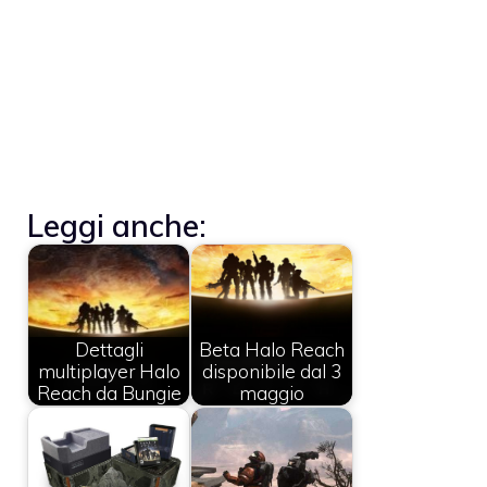
Leggi anche:
Dettagli
Beta Halo Reach
multiplayer Halo
disponibile dal 3
Reach da Bungie
maggio