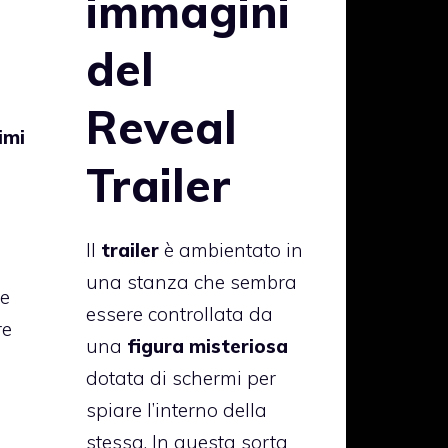
immagini
del
Reveal
imi
n
Trailer
Il
trailer
è ambientato in
una stanza che sembra
he
essere controllata da
re
una
figura misteriosa
dotata di schermi per
spiare l’interno della
stessa. In questa sorta