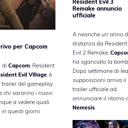
Resident Evil 3
Remake annuncio
ufficiale
A neanche un anno d
distanza da Resident
arrivo per Capcom
Evil 2 Remake,
Capc
ha sganciato la bomb
n di
Capcom
, Resident
Dopo settimane di lea
sident Evil VIllage
, è
supposizioni arriva il
i trailer del gameplay
trailer ufficiale ad
te chi saranno i nuovi
annunciare il ritorno 
nque a vedere quali
Nemesis
.
 in questi giorni