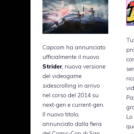
Tu
Capcom ha annunciato
pr
ufficialmente il nuovo
co
Strider
, nuova versione
se
del videogame
ric
sidescrolling in arrivo
vi
nel corso del 2014 su
Pa
next-gen e current-gen.
gra
Il nuovo titolo,
Lo
annunciato dalla fiera
que
del Comic-Con di San