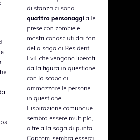
o
di stanza ci sono
quattro personaggi
alle
prese con zombie e
mostri conosciuti dai fan
ct
della saga di Resident
se
Evil, che vengono liberati
e
dalla figura in questione
che
con lo scopo di
ammazzare le persone
da
in questione.
L’ispirazione comunque
sembra essere multipla,
rps
oltre alla saga di punta
Capcom, sembra esserci