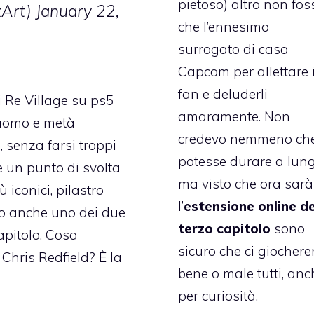
pietoso) altro non fos
xArt)
January 22,
che l’ennesimo
surrogato di casa
Capcom per allettare 
fan e deluderli
 Re Village su ps5
amaramente. Non
uomo e metà
credevo nemmeno ch
 senza farsi troppi
potesse durare a lung
e un punto di svolta
ma visto che ora sarà
iconici, pilastro
l’
estensione online de
do anche uno dei due
terzo capitolo
sono
apitolo. Cosa
sicuro che ci giocher
Chris Redfield? È la
bene o male tutti, anc
per curiosità.