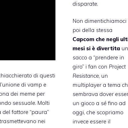
disparate.
Non dimentichiamoci
poi della stessa
Capcom che negli ult
mesi si è divertita
u
sacco a “prendere in
giro” i fan con
Project
hiacchierato di questi
Resistance
, un
l’unione di vamp e
multiplayer a tema c
icona dei meme per
sembrava dover esse
ndo sessuale. Molti
un gioco a sé fino ad
del fattore “paura”
oggi, che scopriamo
trasmettevano nei
invece essere il