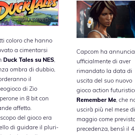
tti coloro che hanno
ovato a cimentarsi
Capcom ha annuncia
n
Duck Tales su NES
,
ufficialmente di aver
nza ombra di dubbio,
rimandato la data di
orderanno il
uscita del suo nuovo
deogioco di Zio
gioco action futuristic
perone in 8 bit con
Remember Me
, che n
nde affetto.
uscirà più nel mese d
 scopo del gioco era
maggio come previsto
llo di guidare il pluri-
precedenza, bensì il 4