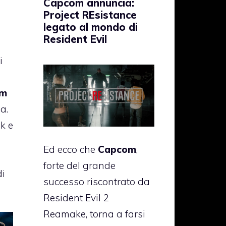
Capcom annuncia:
Project REsistance
legato al mondo di
Resident Evil
i
om
a.
k e
Ed ecco che
Capcom
,
forte del grande
di
successo riscontrato da
Resident Evil 2
Reamake, torna a farsi