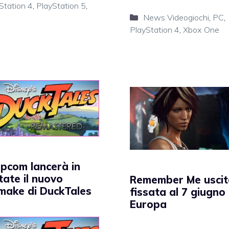
Station 4
,
PlayStation 5
,
Categorie
News Videogiochi
,
PC
,
PlayStation 4
,
Xbox One
pcom lancerà in
tate il nuovo
Remember Me uscit
make di DuckTales
fissata al 7 giugno 
Europa