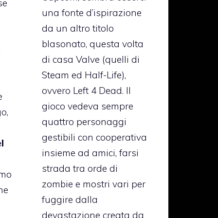
se
una fonte d’ispirazione
da un altro titolo
blasonato, questa volta
i
di casa Valve (quelli di
Steam ed Half-Life),
ovvero Left 4 Dead. Il
e
gioco vedeva sempre
o,
quattro personaggi
gestibili con cooperativa
l
insieme ad amici, farsi
strada tra orde di
emo
zombie e mostri vari per
he
fuggire dalla
devastazione creata da