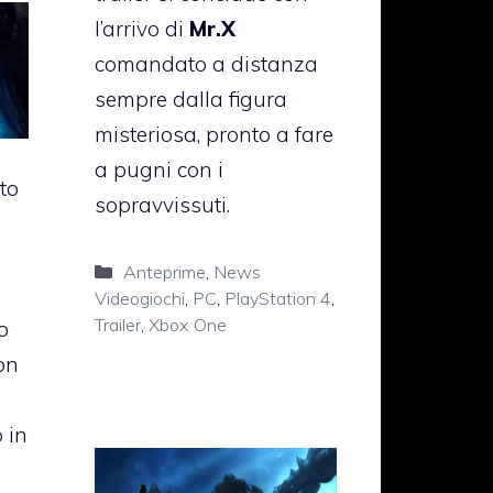
l’arrivo di
Mr.X
comandato a distanza
sempre dalla figura
misteriosa, pronto a fare
a pugni con i
to
sopravvissuti.
Categorie
Anteprime
,
News
Videogiochi
,
PC
,
PlayStation 4
,
Trailer
,
Xbox One
o
on
i
 in