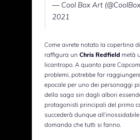
— Cool Box Art (@CoolBo
2021
Come avrete notato la copertina di
raffigura un
Chris Redfield
metà 
licantropo. A quanto pare Capcom,
problemi, potrebbe far raggiunger
epocale per uno dei personaggi più 
della saga sin dagli albori essen
protagonisti principali del primo c
succederà dunque all’inossidabile 
domanda che tutti si fanno.