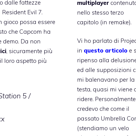
o dalle fattezze
multiplayer
contenut
 Resident Evil 7.
nello stesso terzo
n gioco possa essere
capitolo (in remake).
uesto che Capcom ha
Vi ho parlato di Proje
me demo. Da non
in
questo articolo
e 
ici
, sicuramente più
ripenso alla delusion
l loro aspetto più
ed alle supposizioni 
mi balenavano per la
testa, quasi mi viene 
Station 5 /
ridere. Personalmente
credevo che come il
cx
passato Umbrella Co
(stendiamo un velo