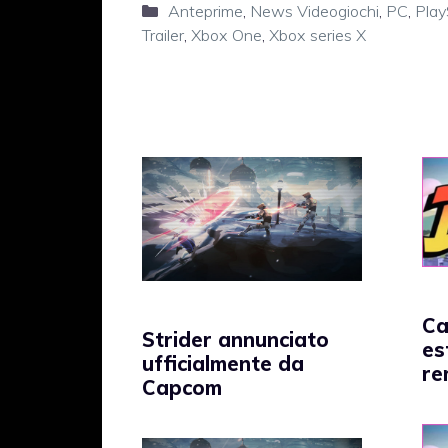
Categorie
Anteprime
,
News Videogiochi
,
PC
,
Play
Trailer
,
Xbox One
,
Xbox series X
Ca
Strider annunciato
es
ufficialmente da
re
Capcom