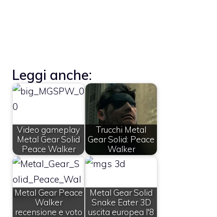
Leggi anche:
Video gameplay
Trucchi Metal
Metal Gear Solid
Gear Solid: Peace
Peace Walker
Walker
Metal Gear Peace
Metal Gear Solid
Walker
Snake Eater 3D
recensione e voto
uscita europea l'8