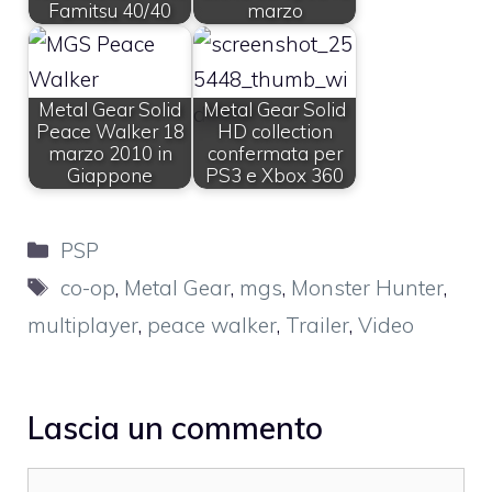
Famitsu 40/40
marzo
Metal Gear Solid
Metal Gear Solid
Peace Walker 18
HD collection
marzo 2010 in
confermata per
Giappone
PS3 e Xbox 360
Categorie
PSP
Tag
co-op
,
Metal Gear
,
mgs
,
Monster Hunter
,
multiplayer
,
peace walker
,
Trailer
,
Video
Lascia un commento
Commento